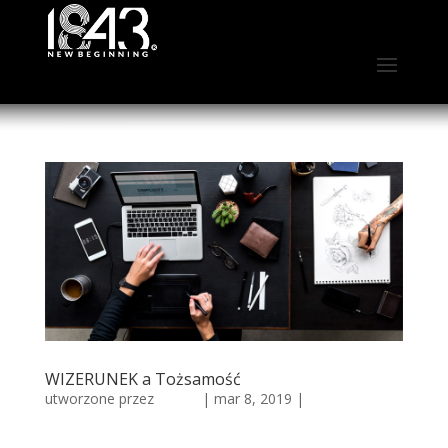
WIZERUNEK a Tożsamość
utworzone przez
admin
|
mar 8, 2019
|
Wizerunek
firmy