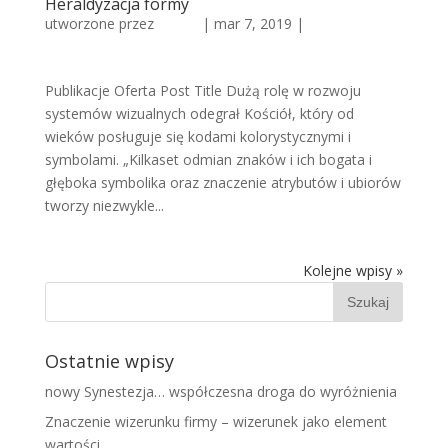
Heraldyzacja formy
utworzone przez
admin
|
mar 7, 2019
|
Historia
reklamy
Publikacje Oferta Post Title Dużą rolę w rozwoju
systemów wizualnych odegrał Kościół, który od
wieków posługuje się kodami kolorystycznymi i
symbolami. „Kilkaset odmian znaków i ich bogata i
głęboka symbolika oraz znaczenie atrybutów i ubiorów
tworzy niezwykle...
Kolejne wpisy »
Ostatnie wpisy
nowy Synestezja… współczesna droga do wyróżnienia
Znaczenie wizerunku firmy – wizerunek jako element
wartości