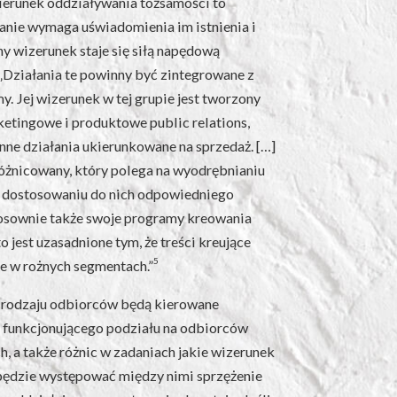
kierunek oddziaływania tożsamości to
anie wymaga uświadomienia im istnienia i
ony wizerunek staje się siłą napędową
„Działania te powinny być zintegrowane z
. Jej wizerunek w tej grupie jest tworzony
ketingowe i produktowe public relations,
inne działania ukierunkowane na sprzedaż. […]
óżnicowany, który polega na wyodrębnianiu
 dostosowaniu do nich odpowiedniego
stosownie także swoje programy kreowania
 jest uzasadnione tym, że treści kreujące
5
e w rożnych segmentach.”
o rodzaju odbiorców będą kierowane
 funkcjonującego podziału na odbiorców
 a także różnic w zadaniach jakie wizerunek
 będzie występować między nimi sprzężenie