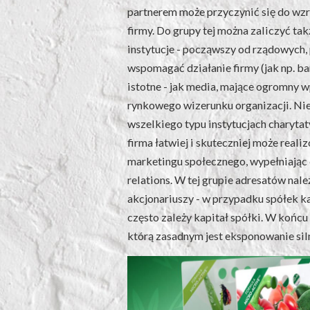
partnerem może przyczynić się do wz
firmy. Do grupy tej można zaliczyć ta
instytucje - począwszy od rządowych, 
wspomagać działanie firmy (jak np. ba
istotne - jak media, mające ogromny 
rynkowego wizerunku organizacji. Ni
wszelkiego typu instytucjach charyta
firma łatwiej i skuteczniej może reali
marketingu społecznego, wypełniając 
relations. W tej grupie adresatów nal
akcjonariuszy - w przypadku spółek k
często zależy kapitał spółki. W końcu
którą zasadnym jest eksponowanie siln