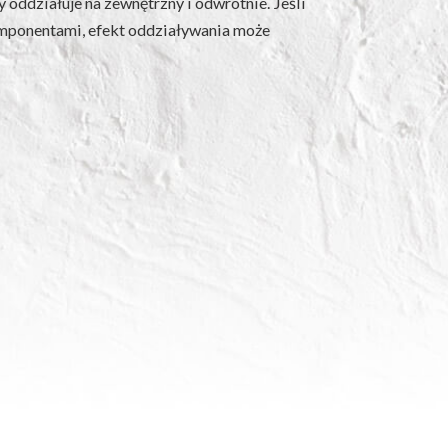
oddziałuje na zewnętrzny i odwrotnie. Jeśli
omponentami, efekt oddziaływania może