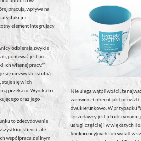
rono odbiorców
órej pracują, wpływa na
atysfakcji z
otny element integrujący
wnicy odbierają zwykle
zni, ponieważ jest on
2
 ich własnej pracy."
e się niezwykle istotną
staje się w ich
rmą przekazu. Wynika to
Nie ulega wątpliwości, że najwa
ującego oraz jego
zarówno ci obecni jak i przyszli
dwukierunkowo. W przypadku 
sprzedawcy jest ich utrzymanie
runku to zdecydowanie
usługi częściej i w większych il
wszystkim klienci, ale
konkurencyjnych i utrwalali w s
ych współpraca z silnym