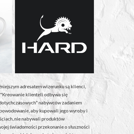
żniejszym adresatem wizerunku są klienci,
. "Kreowanie klienteli odbywa się
"dotychczasowych" nabywców zadaniem
, powodowanie, aby kupowali jego wyroby i
ościach, nie nabywali produktów
wojej świadomości przekonanie o słuszności