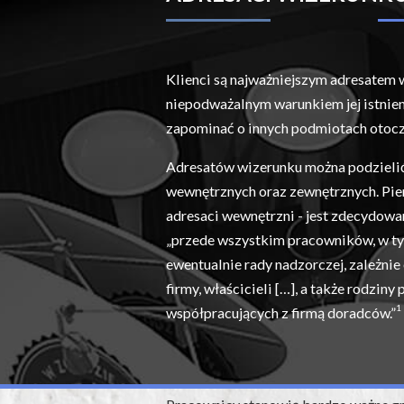
Klienci są najważniejszym adresatem w
niepodważalnym warunkiem jej istnien
zapominać o innych podmiotach otocz
Adresatów wizerunku można podzielić
wewnętrznych oraz zewnętrznych. Pier
adresaci wewnętrzni - jest zdecydowa
„przede wszystkim pracowników, w ty
ewentualnie rady nadzorczej, zależnie
firmy, właścicieli […], a także rodziny
1
współpracujących z firmą doradców.”