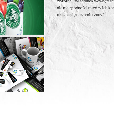
zwrotne: "wizerunek wewnętrzny 
nie ma zgodności między ich k
6
okazać się niezamierzony".