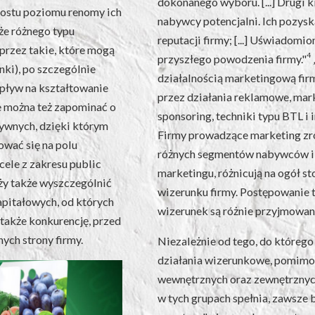
dokonanego wyboru. [...] Drugi 
rostu poziomu renomy ich
nabywcy potencjalni. Ich pozysk
kże różnego typu
reputacji firmy; [...] Uświadomi
przez takie, które mogą
4
przyszłego powodzenia firmy."
nki), po szczególnie
działalnością marketingową firmy
wpływ na kształtowanie
przez działania reklamowe, mar
e można też zapominać o
sponsoring, techniki typu BTL i 
tywnych, dzięki którym
Firmy prowadzące marketing zr
zować się na polu
różnych segmentów nabywców i
cele z zakresu public
marketingu, różnicują na ogół 
eży także wyszczególnić
wizerunku firmy. Postępowanie to
apitałowych, od których
wizerunek są różnie przyjmowan
 także konkurencję, przed
ych strony firmy.
Niezależnie od tego, do któreg
działania wizerunkowe, pomimo
wewnętrznych oraz zewnętrznych,
w tych grupach spełnia, zawsze