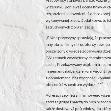
Pracownicy stanowią bardzo ważne g
wizerunku, ponieważ ocena firmy w kt
ich poziom zadowolenia i odnoszonej s
wykonywanej pracy. Dodatkowo, to ist
zatrudnionych z organizacją.
„Różne przyczyny sprawiają, że praco
inny obraz firmy niż odbiorcy zewnętr
poszerzony o wiedzę zdobywaną dzięki
"Wizerunek wewnętrzny charakteryzuj
cechą. Przekazywany osobom trzecim, 
mniemaniu najbardziej wiarygodną fo
z domniemanej bezstronności komunik
3
obecności w centrum wydarzeń."
Adresaci zewnętrzni firmowego wize
szersza grupa i należą do nich przede 
także dostawcy i pośrednicy, dla któr