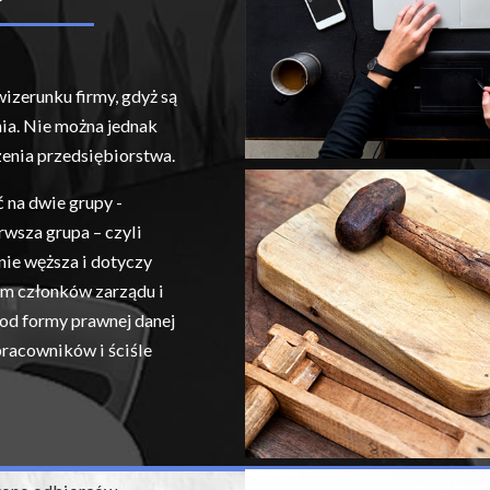
izerunku firmy, gdyż są
ia. Nie można jednak
enia przedsiębiorstwa.
 na dwie grupy -
wsza grupa – czyli
nie węższa i dotyczy
m członków zarządu i
 od formy prawnej danej
 pracowników i ściśle