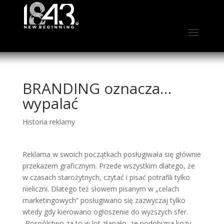
BRANDING oznacza…
wypalać
Historia reklamy
Reklama w swoich początkach posługiwała się głównie
przekazem graficznym. Przede wszystkim dlatego, że
w czasach starożytnych, czytać i pisać potrafili tylko
nieliczni. Dlatego też słowem pisanym w „celach
marketingowych” posługiwano się zazwyczaj tylko
wtedy gdy kierowano ogłoszenie do wyższych sfer.
„Pospólstwo za to w lot złapało, że podobizna kozy