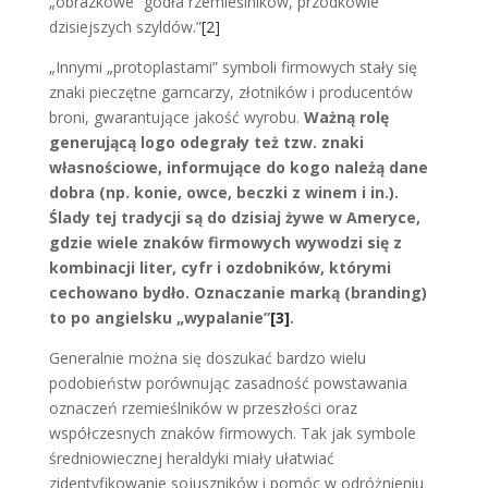
„obrazkowe” godła rzemieślników, przodkowie
dzisiejszych szyldów.”
[2]
„Innymi „protoplastami” symboli firmowych stały się
znaki pieczętne garncarzy, złotników i producentów
broni, gwarantujące jakość wyrobu.
Ważną rolę
generującą logo odegrały też tzw. znaki
własnościowe, informujące do kogo należą dane
dobra (np. konie, owce, beczki z winem i in.).
Ślady tej tradycji są do dzisiaj żywe w Ameryce,
gdzie wiele znaków firmowych wywodzi się z
kombinacji liter, cyfr i ozdobników, którymi
cechowano bydło. Oznaczanie marką (branding)
to po angielsku „wypalanie”
[3]
.
Generalnie można się doszukać bardzo wielu
podobieństw porównując zasadność powstawania
oznaczeń rzemieślników w przeszłości oraz
współczesnych znaków firmowych. Tak jak symbole
średniowiecznej heraldyki miały ułatwiać
zidentyfikowanie sojuszników i pomóc w odróżnieniu