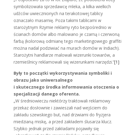
symbolizowała sprzedawcę mleka, a kilka wielkich
udźców uwiecznionych na terakotowej tablicy
oznaczało masarnię. Poza takimi tablicami w
starożytnym Rzymie reklamy ryto bezpośrednio w
ścianach domów albo malowano je czarną i czerwoną
farbą (kolorową odmianę tego marketingowego graffiti
można nadal podziwiać na murach domów w Indiach).
Starożytni handlarze malowali wizerunki towarów, a
rzemieślnicy reklamowali się wizerunkami narzędzi.”
[1]
Były to początki wykorzystywania symboliki i
obrazu jako uniwersalnego
i skutecznego środka informowania otoczenia o
specjalizacji danego oferenta.
„W średniowieczu niektórzy traktowali reklamowy
przekaz dosłownie i zawieszali nad wejściem do
zakładu szewskiego but, nad drzwiami do fryzjera
miedzianą miskę, a przed zakładem ślusarza klucz.
Szybko jednak przed zakładami pojawiły się