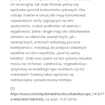
ich od wrogów, tak znaki firmowe pełnią rolę
wyróżnika spośród konkurentów rynkowych. Oba
rodzaje znaków w swojej idei mają komunikować
najważniejsze cechy sygnujących się nimi
społeczności, a także podkreślać ich wartość i
wyjątkowość. Jedne i drugie mają siłę oddziaływania
zarówno na odbiorców zewnętrznych, jak i
wewnętrznych, w których wzbudzają poczucie
kolektywności i motywują do podjęcia solidarnych
wysiłków na rzecz wspólnoty „spod tej samej
bandery”. Znaki oraz oparte na nich systemy wizualne
muszą się cechować czytelnością, oryginalnością i
spójnością na wszelkiego typu nośnikach czy też
materiałach. Powinny także wyróżniać się
nadzwyczajną i ponadczasową estetyką.
[1]
https://issuu.com/lotpolishairlines/docs/kaleidoscope_1412/1?
e=6663404/10859435
, na dzień 19.07.2016r.