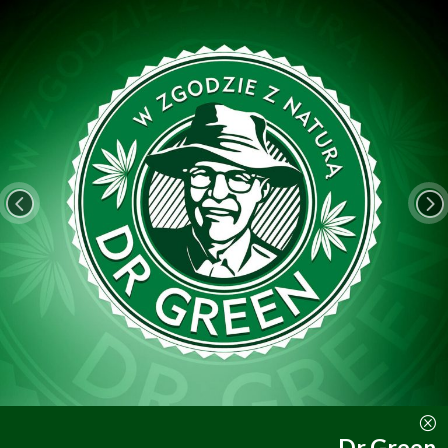
<
=
Q
Dr Green