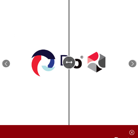
<
=
Q