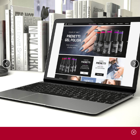
<
=
Q