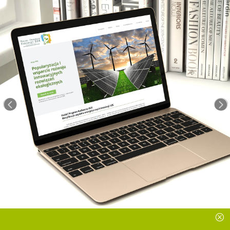
<
=
Q