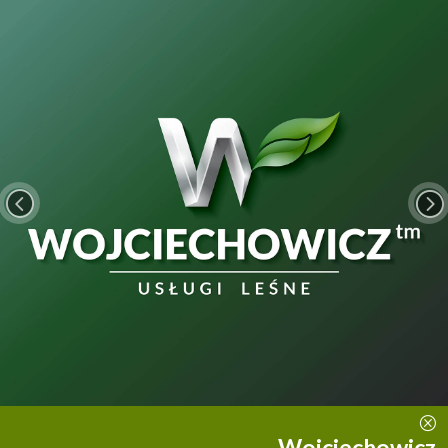
<
=
Q
Wojciechowicz