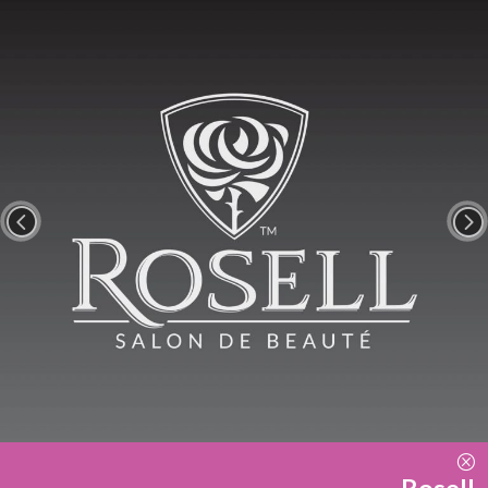
<
=
Q
Rosell