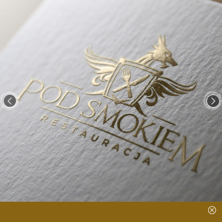
<
=
Q