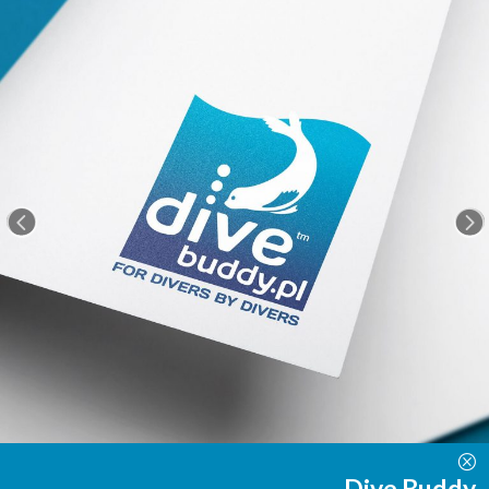
<
=
Q
Dive Buddy