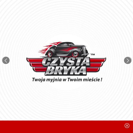
<
=
Q