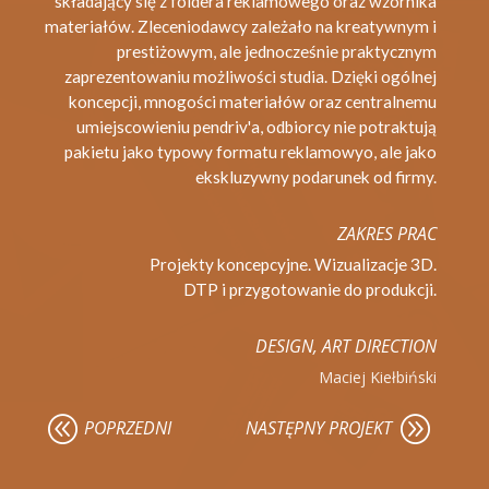
składający się z foldera reklamowego oraz wzornika
materiałów. Zleceniodawcy zależało na kreatywnym i
prestiżowym, ale jednocześnie praktycznym
zaprezentowaniu możliwości studia. Dzięki ogólnej
koncepcji, mnogości materiałów oraz centralnemu
umiejscowieniu pendriv'a, odbiorcy nie potraktują
pakietu jako typowy formatu reklamowyo, ale jako
ekskluzywny podarunek od firmy.
ZAKRES PRAC
Projekty koncepcyjne. Wizualizacje 3D.
DTP i przygotowanie do produkcji.
DESIGN, ART DIRECTION
Maciej Kiełbiński
@
A
POPRZEDNI
NASTĘPNY PROJEKT