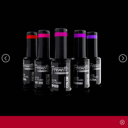
<
=
Q