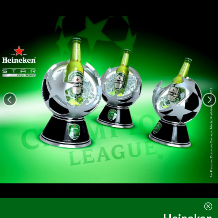
<
=
Q